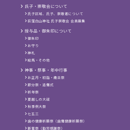
氏子・崇敬会について
氏子区域、氏子、崇敬者について
荻窪白山神社 氏子崇敬会 会員募集
授与品・御朱印について
御朱印
お守り
神札
絵馬・その他
神事・祭事・年中行事
お正月・初詣・歳旦祭
節分祭・追儺式
祈年祭
夏越しの大祓
秋季例大祭
七五三
歯の健康祈願祭（歯儺健康祈願祭）
新嘗祭（勤労感謝祭）