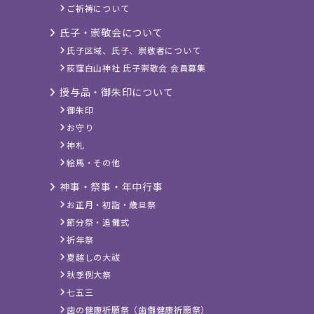
ご祈祷について
氏子・崇敬会について
氏子区域、氏子、崇敬者について
荻窪白山神社 氏子崇敬会 会員募集
授与品・御朱印について
御朱印
お守り
神札
絵馬・その他
神事・祭事・年中行事
お正月・初詣・歳旦祭
節分祭・追儺式
祈年祭
夏越しの大祓
秋季例大祭
七五三
歯の健康祈願祭（歯儺健康祈願祭）