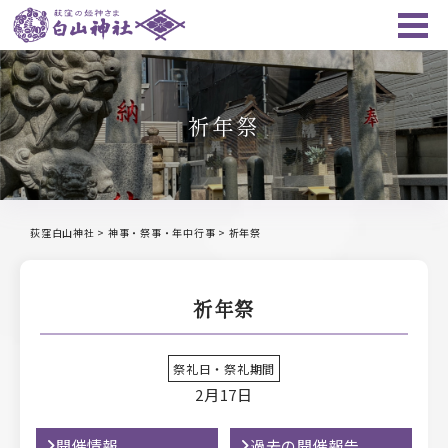
祈年祭
荻窪白山神社
>
神事・祭事・年中行事
>
祈年祭
祈年祭
祭礼日・祭礼期間
2月17日
開催情報
過去の開催報告