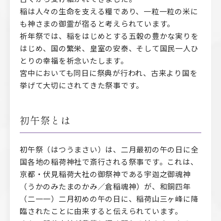
稲は人々の生命を支える糧であり、一粒一粒の米に
も神さまの御霊が宿ると考えられています。
祈年祭では、稲をはじめとする五穀の豊かな実りを
はじめ、国の繁栄、皇室の安泰、そして国民一人ひ
とりの幸福を祈念いたします。
宮中においても同日に祭典が行われ、古来より国を
挙げて大切にされてきた祭事です。
初午祭とは
初午祭（はつうまさい）は、二月最初の午の日に全
国各地の稲荷神社で斎行される祭事です。これは、
京都・伏見稲荷大社の御祭神である宇迦之御魂神
（うかのみたまのかみ／倉稲魂神）が、和銅四年
（二一一）二月初めの午の日に、稲荷山三ヶ峰に降
臨されたことに由来すると伝えられています。