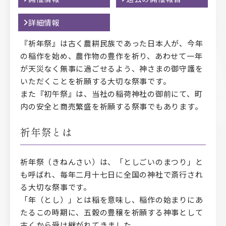
詳細情報
『祈年祭』は古く農耕民族であった日本人が、今年
の稲作を始め、農作物の豊作を祈り、あわせて一年
が天災なく無事に過ごせるよう、神さまの御守護を
いただくことを祈願する大切な祭事です。
また『初午祭』は、当社の稲荷神社の御前にて、町
内の安全と商売繁盛を祈願する祭事でもあります。
祈年祭とは
祈年祭（きねんさい）は、「としごいのまつり」と
も呼ばれ、毎年二月十七日に全国の神社で斎行され
る大切な祭事です。
「年（とし）」とは稲を意味し、稲作の始まりにあ
たるこの時期に、五穀の豊穣を祈願する神事として
古くから受け継がれてきました。