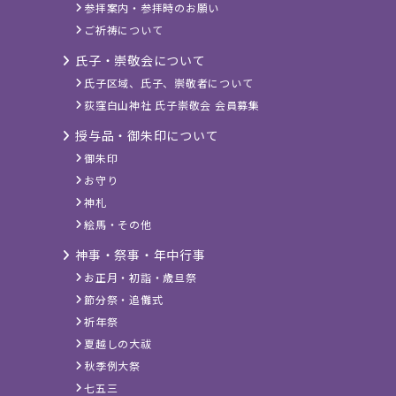
参拝案内・参拝時のお願い
ご祈祷について
氏子・崇敬会について
氏子区域、氏子、崇敬者について
荻窪白山神社 氏子崇敬会 会員募集
授与品・御朱印について
御朱印
お守り
神札
絵馬・その他
神事・祭事・年中行事
お正月・初詣・歳旦祭
節分祭・追儺式
祈年祭
夏越しの大祓
秋季例大祭
七五三