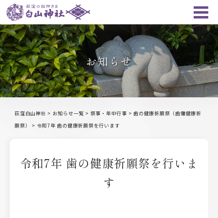
お知らせ
荻窪白山神社
>
お知らせ一覧
>
祭事・年中行事
>
歯の健康祈願祭（歯儺健康祈
願祭）
>
令和7年 歯の健康祈願祭を行います
令和7年 歯の健康祈願祭を行いま
す