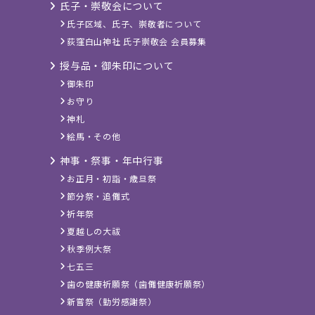
氏子・崇敬会について
氏子区域、氏子、崇敬者について
荻窪白山神社 氏子崇敬会 会員募集
授与品・御朱印について
御朱印
お守り
神札
絵馬・その他
神事・祭事・年中行事
お正月・初詣・歳旦祭
節分祭・追儺式
祈年祭
夏越しの大祓
秋季例大祭
七五三
歯の健康祈願祭（歯儺健康祈願祭）
新嘗祭（勤労感謝祭）