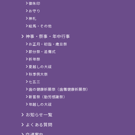
御朱印
お守り
神札
絵馬・その他
神事・祭事・年中行事
お正月・初詣・歳旦祭
節分祭・追儺式
祈年祭
夏越しの大祓
秋季例大祭
七五三
歯の健康祈願祭（歯儺健康祈願祭）
新嘗祭（勤労感謝祭）
年越しの大祓
お知らせ一覧
よくある質問
交通案内