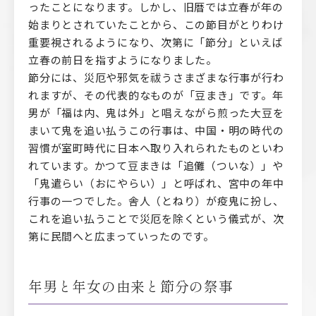
ったことになります。しかし、旧暦では立春が年の
始まりとされていたことから、この節目がとりわけ
重要視されるようになり、次第に「節分」といえば
立春の前日を指すようになりました。
節分には、災厄や邪気を祓うさまざまな行事が行わ
れますが、その代表的なものが「豆まき」です。年
男が「福は内、鬼は外」と唱えながら煎った大豆を
まいて鬼を追い払うこの行事は、中国・明の時代の
習慣が室町時代に日本へ取り入れられたものといわ
れています。かつて豆まきは「追儺（ついな）」や
「鬼遣らい（おにやらい）」と呼ばれ、宮中の年中
行事の一つでした。舎人（とねり）が疫鬼に扮し、
これを追い払うことで災厄を除くという儀式が、次
第に民間へと広まっていったのです。
年男と年女の由来と節分の祭事