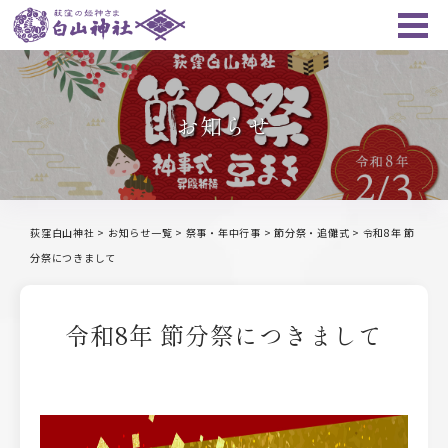
お知らせ
荻窪白山神社
>
お知らせ一覧
>
祭事・年中行事
>
節分祭・追儺式
>
令和8年 節
分祭につきまして
令和8年 節分祭につきまして