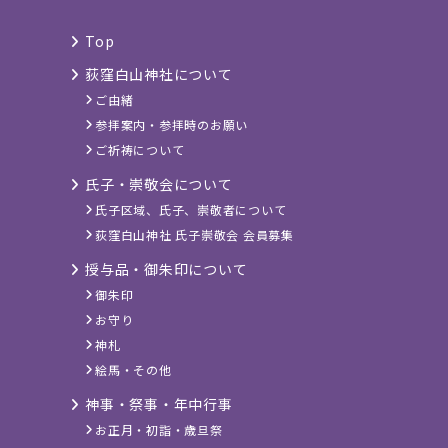
Top
荻窪白山神社について
ご由緒
参拝案内・参拝時のお願い
ご祈祷について
氏子・崇敬会について
氏子区域、氏子、崇敬者について
荻窪白山神社 氏子崇敬会 会員募集
授与品・御朱印について
御朱印
お守り
神札
絵馬・その他
神事・祭事・年中行事
お正月・初詣・歳旦祭