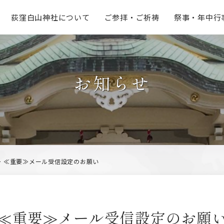
荻窪白山神社
について
ご参拝・
ご祈祷
祭事・
年中行
お知らせ
>
≪重要≫メール受信設定のお願い
≪重要≫メール受信設定のお願