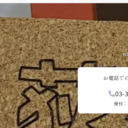
祭
お電話で
03-
受付：