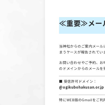
≪重要≫メー
当神社からのご案内メール
まうケースが報告されてい
お問い合わせやご予約、お
のドメインからのメールを
■ 受信許可ドメイン：
@ogikubohakusan.or.jp
特にWEB版のGmailを