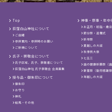
Top
神事・祭事・年中
お正月・初詣・歳
荻窪白山神社について
節分祭・追儺式
ご由緒
祈年祭
参拝案内・参拝時のお願い
夏越しの大祓
ご祈祷について
秋季例大祭
氏子・崇敬会について
七五三
氏子区域、氏子、崇敬者について
歯の健康祈願祭（
荻窪白山神社 氏子崇敬会 会員募集
新嘗祭（勤労感謝
年越しの大祓
授与品・御朱印について
御朱印
お守り
神札
絵馬・その他