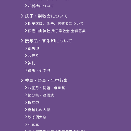
ご祈祷について
氏子・崇敬会について
氏子区域、氏子、崇敬者について
荻窪白山神社 氏子崇敬会 会員募集
授与品・御朱印について
御朱印
お守り
神札
絵馬・その他
神事・祭事・年中行事
お正月・初詣・歳旦祭
節分祭・追儺式
祈年祭
夏越しの大祓
秋季例大祭
七五三