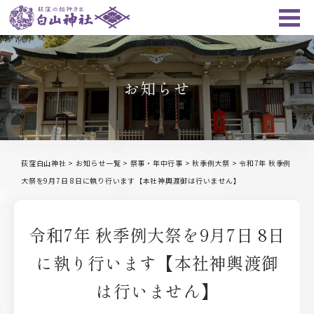
お知らせ
荻窪白山神社
>
お知らせ一覧
>
祭事・年中行事
>
秋季例大祭
>
令和7年 秋季例
大祭を9月7日 8日に執り行います【本社神輿渡御は行いません】
令和7年 秋季例大祭を9月7日 8日
に執り行います【本社神輿渡御
は行いません】