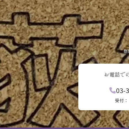
祭
お電話で
03-
受付：