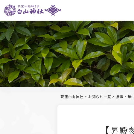
荻窪白山神社
>
お知らせ一覧
>
祭事・年
【昇殿