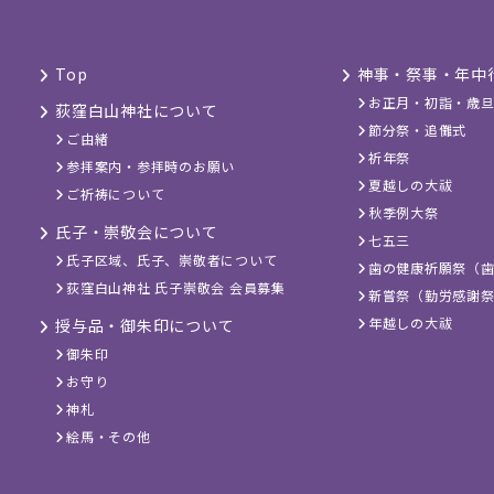
Top
神事・祭事・年中
お正月・初詣・歳
荻窪白山神社について
節分祭・追儺式
ご由緒
祈年祭
参拝案内・参拝時のお願い
夏越しの大祓
ご祈祷について
秋季例大祭
氏子・崇敬会について
七五三
氏子区域、氏子、崇敬者について
歯の健康祈願祭（
荻窪白山神社 氏子崇敬会 会員募集
新嘗祭（勤労感謝
年越しの大祓
授与品・御朱印について
御朱印
お守り
神札
絵馬・その他