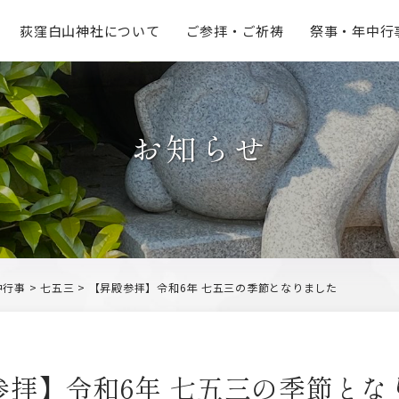
荻窪白山神社
について
ご参拝・
ご祈祷
祭事・
年中行
お知らせ
中行事
>
七五三
>
【昇殿参拝】令和6年 七五三の季節となりました
参拝】令和6年 七五三の季節とな