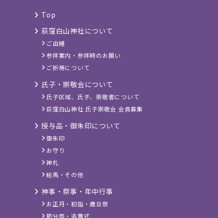
Top
荻窪白山神社について
ご由緒
参拝案内・参拝時のお願い
ご祈祷について
氏子・崇敬会について
氏子区域、氏子、崇敬者について
荻窪白山神社 氏子崇敬会 会員募集
授与品・御朱印について
御朱印
お守り
神札
絵馬・その他
神事・祭事・年中行事
お正月・初詣・歳旦祭
節分祭・追儺式