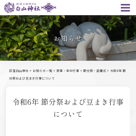
お知らせ
荻窪白山神社
>
お知らせ一覧
>
祭事・年中行事
>
節分祭・追儺式
>
令和6年 節
分祭および豆まき行事について
令和6年 節分祭および豆まき行事
について