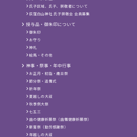
氏子区域、氏子、崇敬者について
荻窪白山神社 氏子崇敬会 会員募集
授与品・御朱印について
御朱印
お守り
神札
絵馬・その他
神事・祭事・年中行事
お正月・初詣・歳旦祭
節分祭・追儺式
祈年祭
夏越しの大祓
秋季例大祭
七五三
歯の健康祈願祭（歯儺健康祈願祭）
新嘗祭（勤労感謝祭）
年越しの大祓