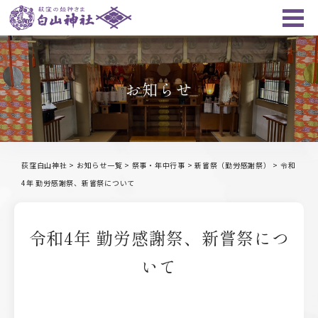
お知らせ
荻窪白山神社
>
お知らせ一覧
>
祭事・年中行事
>
新嘗祭（勤労感謝祭）
>
令和
4年 勤労感謝祭、新嘗祭について
令和4年 勤労感謝祭、新嘗祭につ
いて