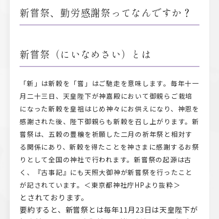
新嘗祭、勤労感謝祭ってなんですか？
新嘗祭（にいなめさい）とは
「新」は新穀を「嘗」はご馳走を意味します。毎年十一
月二十三日、天皇陛下が神嘉殿において御親らご栽培
になった新穀を皇祖はじめ神々にお供えになり、神恩を
感謝された後、陛下御親らも新穀を召し上がります。新
嘗祭は、五穀の豊穣を祈願した二月の祈年祭と相対す
る関係にあり、新穀を得たことを神さまに感謝するお祭
りとして全国の神社で行われます。新嘗祭の起源は古
く、『古事記』にも天照大御神が新嘗祭を行ったこと
が記されています。
＜東京都神社庁HPより抜粋＞
とされております。
要約すると、新嘗祭とは毎年11月23日は天皇陛下が